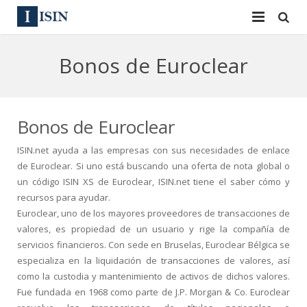
Services
Bonos de Euroclear
ISIN
ISIN
ISIN Directory
CUSIP
Bonos de Euroclear
News
144A
ISIN.net ayuda a las empresas con sus necesidades de enlace
de Euroclear. Si uno está buscando una oferta de nota global o
Contact
Reg S
un código ISIN XS de Euroclear, ISIN.net tiene el saber cómo y
recursos para ayudar.
Sign In
Equities
Euroclear, uno de los mayores proveedores de transacciones de
valores, es propiedad de un usuario y rige la compañía de
Apply for a New Identifier
Bulk Orders
servicios financieros. Con sede en Bruselas, Euroclear Bélgica se
especializa en la liquidación de transacciones de valores, así
como la custodia y mantenimiento de activos de dichos valores.
Fue fundada en 1968 como parte de J.P. Morgan & Co. Euroclear